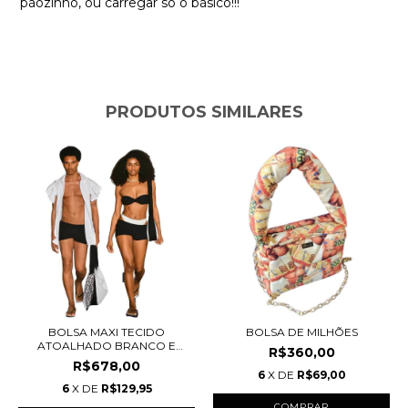
pãozinho, ou carregar só o básico!!!
PRODUTOS SIMILARES
BOLSA MAXI TECIDO
BOLSA DE MILHÕES
ATOALHADO BRANCO E
R$360,00
PRE...
R$678,00
6
X DE
R$69,00
6
X DE
R$129,95