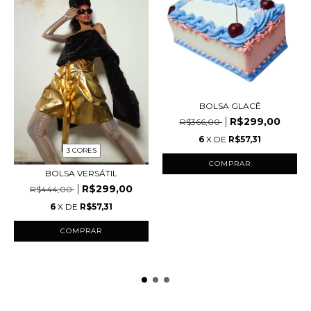
BOLSA GLACÊ
R$299,00
R$366,00
6
X DE
R$57,31
3 CORES
BOLSA VERSÁTIL
R$299,00
R$444,00
6
X DE
R$57,31
COMPRAR