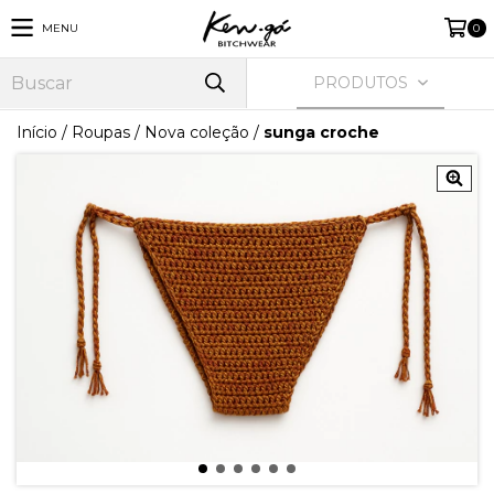
MENU
0
PRODUTOS
Início
/
Roupas
/
Nova coleção
/
sunga croche