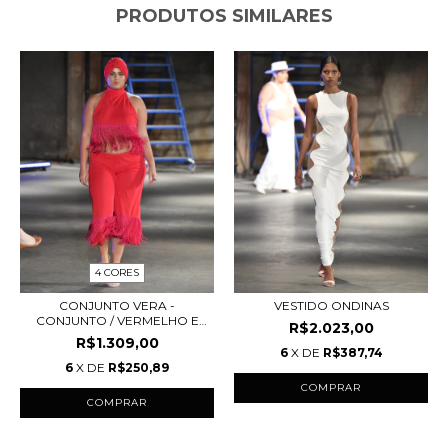
PRODUTOS SIMILARES
4 CORES
CONJUNTO VERA -
VESTIDO ONDINAS
CONJUNTO / VERMELHO E
R$2.023,00
RO...
R$1.309,00
6
X DE
R$387,74
6
X DE
R$250,89
COMPRAR
COMPRAR